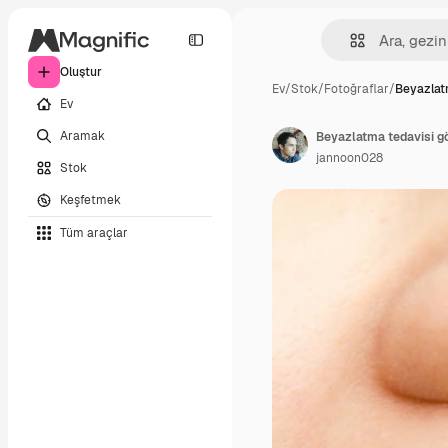
Oluştur
Ev
/
Stok
/
Fotoğraflar
/
Beyazlat
Ev
Aramak
Beyazlatma tedavisi g
jannoon028
Stok
Keşfetmek
Tüm araçlar