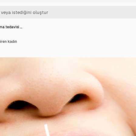
ma tedavisi …
ören kadın