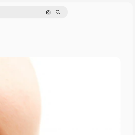
Görüntüyle ara
Aramak