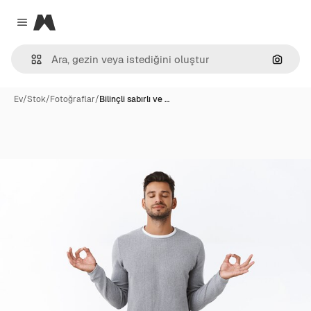
Magnific
Close menu
Görünt
Ev
/
Stok
/
Fotoğraflar
/
Bilinçli sabırlı ve …