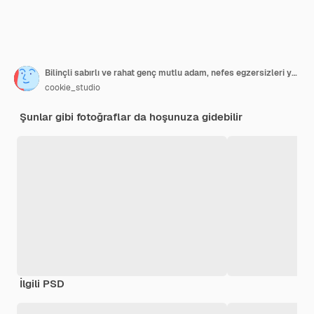
Bilinçli sabırlı ve rahat genç mutlu adam, nefes egzersizleri yapıyor, ellerini yana doğru tutuyor ve rahatlamış bir şekilde gülümsüyor, çalışma süresince stresi azaltıyor, meditasyon yapmak için ara veriyor, beyaz duvar
cookie_studio
Şunlar gibi fotoğraflar da hoşunuza gidebilir
İlgili PSD