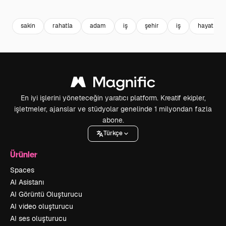
Premium
Premium
Premium
Premium
sakin
rahatla
adam
iş
şehir
iş
hayat
En iyi işlerini yöneteceğin yaratıcı platform. Kreatif ekipler,
işletmeler, ajanslar ve stüdyolar genelinde 1 milyondan fazla
abone.
Türkçe
Ürünler
Spaces
AI Asistanı
AI Görüntü Oluşturucu
AI video oluşturucu
AI ses oluşturucu