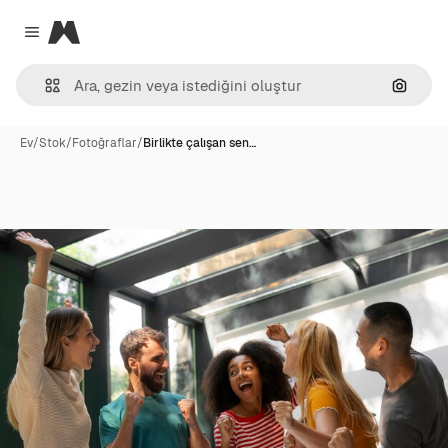
Magnific
Close menu
Görünt
Ev
/
Stok
/
Fotoğraflar
/
Birlikte çalışan sen…