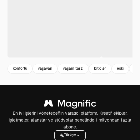
konforlu
yaşayan
yaşam tarzı
bitkiler
eski
içe
En iyi işlerini yöneteceğin yaratıcı platform. Kreatif ekipler,
işletmeler, ajanslar ve stüdyolar genelinde 1 milyondan fazla
abone.
Türkçe