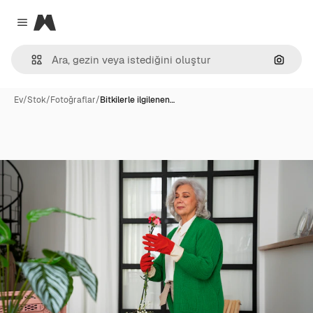
Magnific
Close menu
Görünt
Ev
/
Stok
/
Fotoğraflar
/
Bitkilerle ilgilenen…