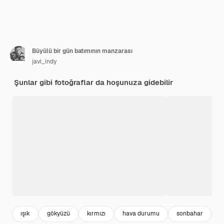
Büyülü bir gün batımının manzarası
javi_indy
Şunlar gibi fotoğraflar da hoşunuza gidebilir
ışık
gökyüzü
kırmızı
hava durumu
sonbahar
g