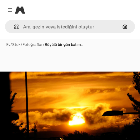
Magnific
Close menu
Görünt
Ev
/
Stok
/
Fotoğraflar
/
Büyülü bir gün batım…