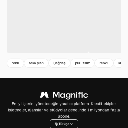
renk
arka plan
Çağdaş
pürüzsüz
renkli
kimse
En iyi işlerini yöneteceğin yaratıcı platform. Kreatif ekipler,
işletmeler, ajanslar ve stüdyolar genelinde 1 milyondan fazla
abone.
Türkçe