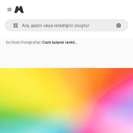
Magnific
Close menu
Görünt
Ev
/
Stok
/
Fotoğraflar
/
Canlı bulanık renkli…