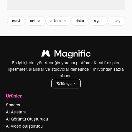
mavi
antika
arka plan
doku
siyah
uzay
v
En iyi işlerini yöneteceğin yaratıcı platform. Kreatif ekipler,
işletmeler, ajanslar ve stüdyolar genelinde 1 milyondan fazla
abone.
Türkçe
Ürünler
Spaces
AI Asistanı
AI Görüntü Oluşturucu
AI video oluşturucu