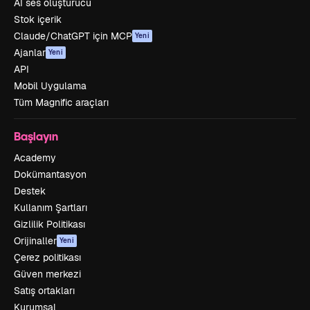
AI ses oluşturucu
Stok içerik
Claude/ChatGPT için MCP
Yeni
Ajanlar
Yeni
API
Mobil Uygulama
Tüm Magnific araçları
Başlayın
Academy
Dokümantasyon
Destek
Kullanım Şartları
Gizlilik Politikası
Orijinaller
Yeni
Çerez politikası
Güven merkezi
Satış ortakları
Kurumsal