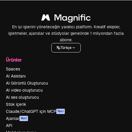
En iyi işlerini yöneteceğin yaratıcı platform. Kreatif ekipler,
işletmeler, ajanslar ve stüdyolar genelinde 1 milyondan fazla
abone.
Türkçe
Ürünler
Spaces
AI Asistanı
AI Görüntü Oluşturucu
AI video oluşturucu
AI ses oluşturucu
Stok içerik
Claude/ChatGPT için MCP
Yeni
Ajanlar
Yeni
API