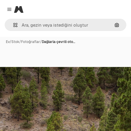
Magnific
Close menu
Görünt
Ev
/
Stok
/
Fotoğraflar
/
Dağlarla çevrili oto…