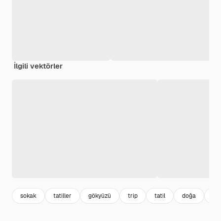
İlgili vektörler
sokak
tatiller
gökyüzü
trip
tatil
doğa
se