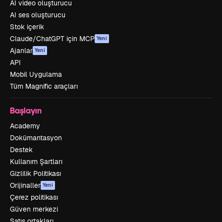
AI video oluşturucu
AI ses oluşturucu
Stok içerik
Claude/ChatGPT için MCP
Yeni
Ajanlar
Yeni
API
Mobil Uygulama
Tüm Magnific araçları
Başlayın
Academy
Dokümantasyon
Destek
Kullanım Şartları
Gizlilik Politikası
Orijinaller
Yeni
Çerez politikası
Güven merkezi
Satış ortakları