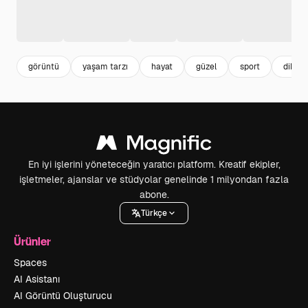
görüntü
yaşam tarzı
hayat
güzel
sport
dikey
En iyi işlerini yöneteceğin yaratıcı platform. Kreatif ekipler,
işletmeler, ajanslar ve stüdyolar genelinde 1 milyondan fazla
abone.
Türkçe
Ürünler
Spaces
AI Asistanı
AI Görüntü Oluşturucu