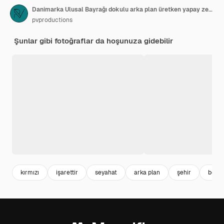
Danimarka Ulusal Bayrağı dokulu arka plan üretken yapay zeka
pvproductions
Şunlar gibi fotoğraflar da hoşunuza gidebilir
kırmızı
işarettir
seyahat
arka plan
şehir
beya