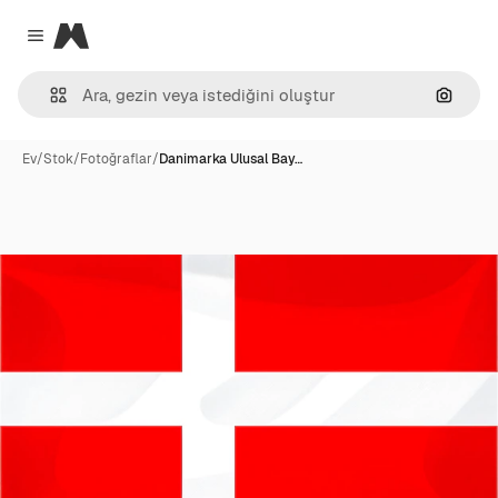
Magnific
Close menu
Görünt
Ev
/
Stok
/
Fotoğraflar
/
Danimarka Ulusal Bay…