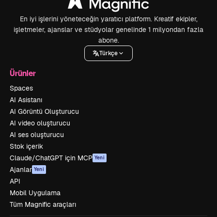
En iyi işlerini yöneteceğin yaratıcı platform. Kreatif ekipler,
işletmeler, ajanslar ve stüdyolar genelinde 1 milyondan fazla
abone.
Türkçe
Ürünler
Spaces
AI Asistanı
AI Görüntü Oluşturucu
AI video oluşturucu
AI ses oluşturucu
Stok içerik
Claude/ChatGPT için MCP
Yeni
Ajanlar
Yeni
API
Mobil Uygulama
Tüm Magnific araçları