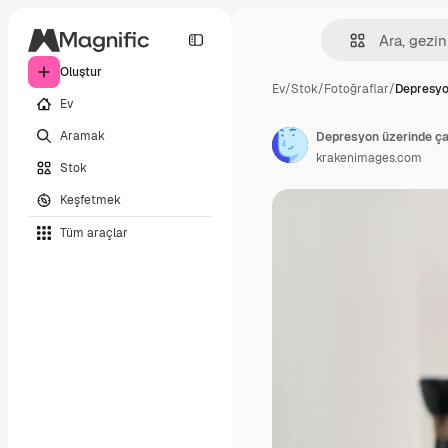
Oluştur
Ev
/
Stok
/
Fotoğraflar
/
Depresyo
Ev
Aramak
krakenimages.com
Stok
Keşfetmek
Tüm araçlar