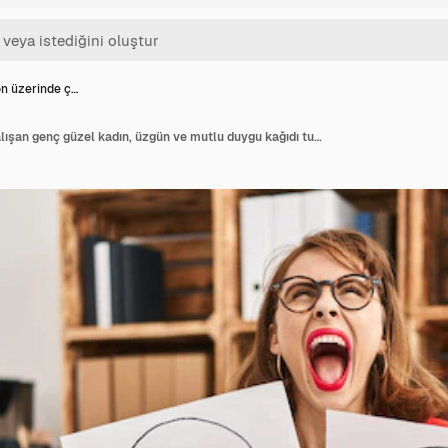
n üzerinde ç…
Depresyon üzerinde çalışan genç güzel kadın, üzgün ve mutlu duygu kağıdı tutuyor, öfkeli ve çılgın bir şekilde bağırıyor, sinirli ve öfkeli bir şekilde haykırarak yukarı bakıyor.