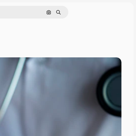
Görüntüyle ara
Aramak