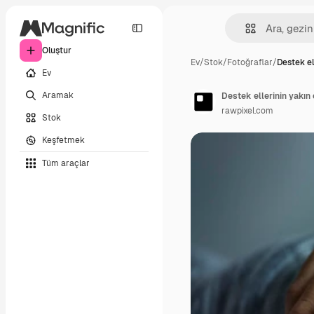
Oluştur
Ev
/
Stok
/
Fotoğraflar
/
Destek el
Ev
Aramak
Destek ellerinin yakın
rawpixel.com
Stok
Keşfetmek
Tüm araçlar