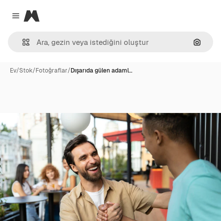
Magnific
Close menu
Görünt
Ev
/
Stok
/
Fotoğraflar
/
Dışarıda gülen adaml…