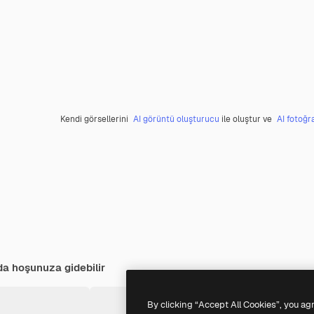
Kendi görsellerini
AI görüntü oluşturucu
ile oluştur ve
AI fotoğr
 da hoşunuza gidebilir
By clicking “Accept All Cookies”, you ag