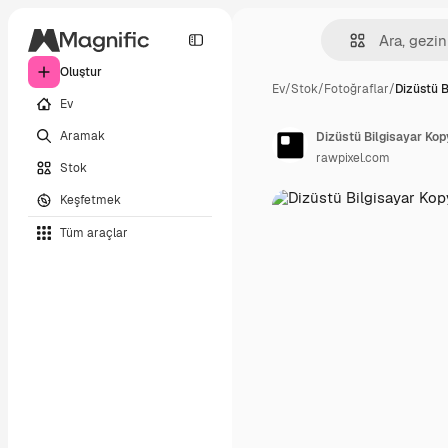
Oluştur
Ev
/
Stok
/
Fotoğraflar
/
Dizüstü B
Ev
Aramak
Dizüstü Bilgisayar Kop
rawpixel.com
Stok
Keşfetmek
Tüm araçlar