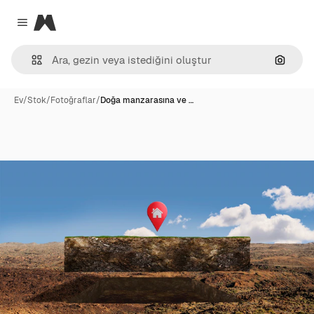
Magnific
Close menu
Görünt
Ev
/
Stok
/
Fotoğraflar
/
Doğa manzarasına ve …