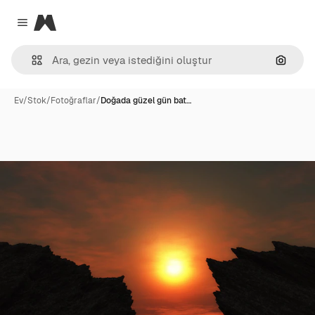
Magnific
Close menu
Görünt
Ev
/
Stok
/
Fotoğraflar
/
Doğada güzel gün bat…