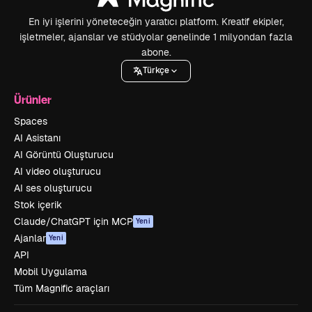
En iyi işlerini yöneteceğin yaratıcı platform. Kreatif ekipler,
işletmeler, ajanslar ve stüdyolar genelinde 1 milyondan fazla
abone.
Türkçe
Ürünler
Spaces
AI Asistanı
AI Görüntü Oluşturucu
AI video oluşturucu
AI ses oluşturucu
Stok içerik
Claude/ChatGPT için MCP
Yeni
Ajanlar
Yeni
API
Mobil Uygulama
Tüm Magnific araçları