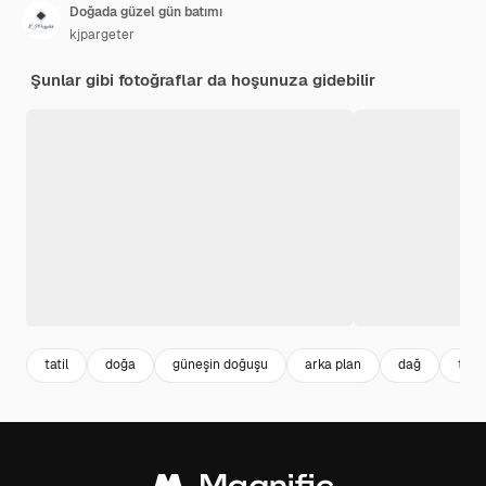
Doğada güzel gün batımı
kjpargeter
Şunlar gibi fotoğraflar da hoşunuza gidebilir
tatil
doğa
güneşin doğuşu
arka plan
dağ
tatil