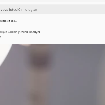
kozmetik ted…
 için kadının yüzünü inceliyor
o