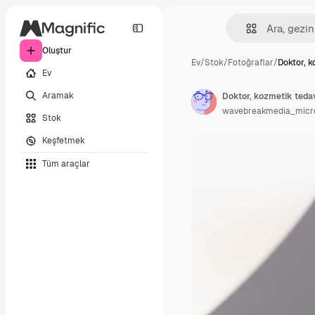
Oluştur
Ev
/
Stok
/
Fotoğraflar
/
Doktor, 
Ev
Aramak
Doktor, kozmetik tedavi
wavebreakmedia_micr
Stok
Keşfetmek
Tüm araçlar