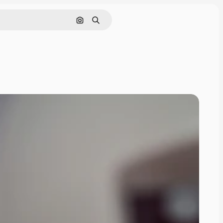
Görüntüyle ara
Aramak