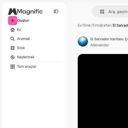
Oluştur
Ev
/
Stok
/
Fotoğraflar
/
El Salvad
Ev
Aramak
El Salvador Haritası, Ç
Allexxandar
Stok
Keşfetmek
Tüm araçlar