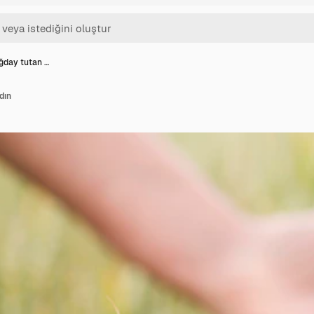
ğday tutan …
dın