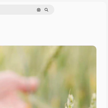
Görüntüyle ara
Aramak