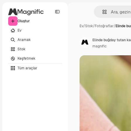
Oluştur
Ev
/
Stok
/
Fotoğraflar
/
Elinde bu
Ev
Aramak
Elinde buğday tutan ka
magnific
Stok
Keşfetmek
Tüm araçlar