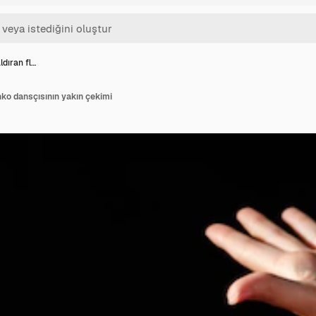
aldıran fl…
nko dansçısının yakın çekimi