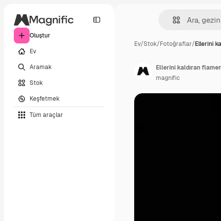
Oluştur
Ev
/
Stok
/
Fotoğraflar
/
Ellerini k
Ev
Aramak
Ellerini kaldıran flame
magnific
Stok
Keşfetmek
Tüm araçlar