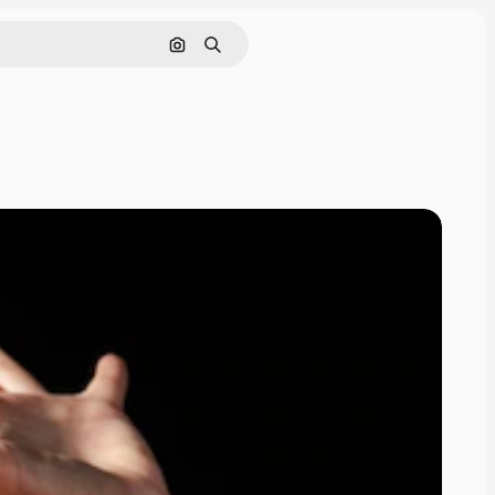
Görüntüyle ara
Aramak