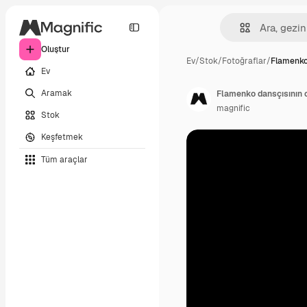
Oluştur
Ev
/
Stok
/
Fotoğraflar
/
Flamenko
Ev
Aramak
Flamenko dansçısının 
magnific
Stok
Keşfetmek
Tüm araçlar