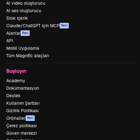
AI video oluşturucu
AI ses oluşturucu
Stok içerik
Claude/ChatGPT için MCP
Yeni
Ajanlar
Yeni
API
Mobil Uygulama
Tüm Magnific araçları
Başlayın
Academy
Dokümantasyon
Destek
Kullanım Şartları
Gizlilik Politikası
Orijinaller
Yeni
Çerez politikası
Güven merkezi