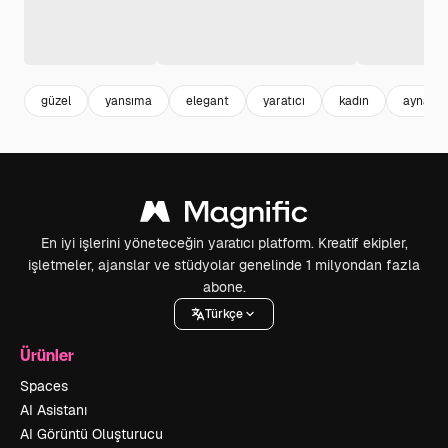
güzel
yansıma
elegant
yaratıcı
kadın
ayna
En iyi işlerini yöneteceğin yaratıcı platform. Kreatif ekipler,
işletmeler, ajanslar ve stüdyolar genelinde 1 milyondan fazla
abone.
Türkçe
Ürünler
Spaces
AI Asistanı
AI Görüntü Oluşturucu