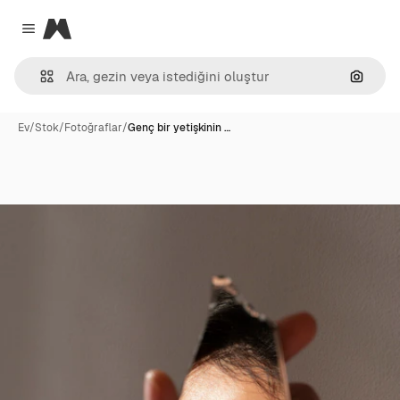
Magnific
Close menu
Görünt
Ev
/
Stok
/
Fotoğraflar
/
Genç bir yetişkinin …