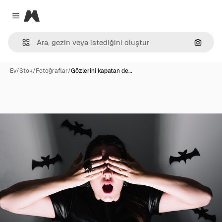
Magnific
Close menu
Görünt
Ev
/
Stok
/
Fotoğraflar
/
Gözlerini kapatan de…