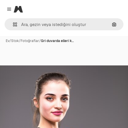
Magnific
Close menu
Görünt
Ev
/
Stok
/
Fotoğraflar
/
Gri duvarda elleri k…