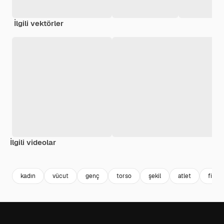
İlgili vektörler
İlgili videolar
Premium
Premium
Premium
Premium
AI tarafınd
kadın
vücut
genç
torso
şekil
atlet
fitne