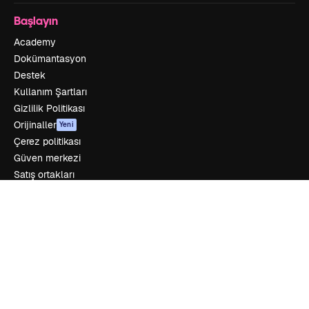
Başlayın
Academy
Dokümantasyon
Destek
Kullanım Şartları
Gizlilik Politikası
Orijinaller
Yeni
Çerez politikası
Güven merkezi
Satış ortakları
Kurumsal
Şirket
Fiyatlandırma
Hakkımızda
Reviews
Kariyer