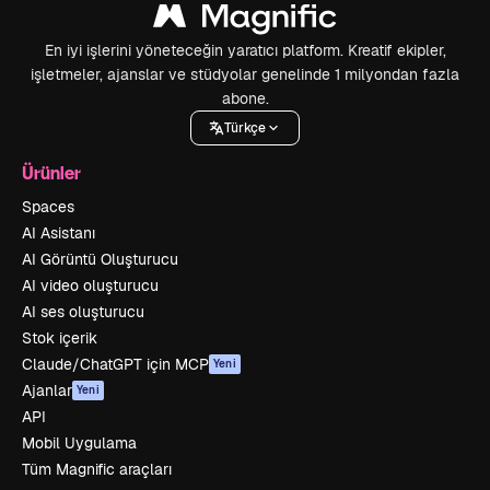
En iyi işlerini yöneteceğin yaratıcı platform. Kreatif ekipler,
işletmeler, ajanslar ve stüdyolar genelinde 1 milyondan fazla
abone.
Türkçe
Ürünler
Spaces
AI Asistanı
AI Görüntü Oluşturucu
AI video oluşturucu
AI ses oluşturucu
Stok içerik
Claude/ChatGPT için MCP
Yeni
Ajanlar
Yeni
API
Mobil Uygulama
Tüm Magnific araçları