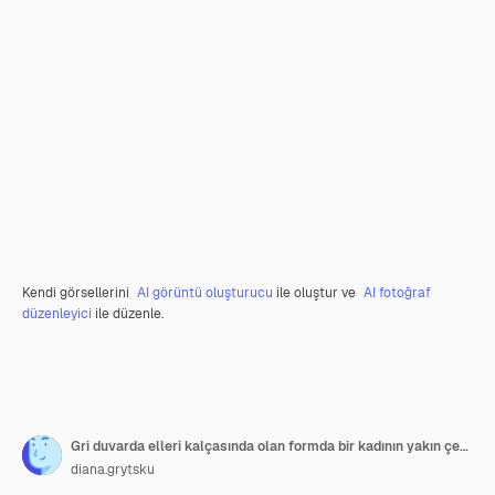
Kendi görsellerini
AI görüntü oluşturucu
ile oluştur ve
AI fotoğraf
düzenleyici
ile düzenle.
Gri duvarda elleri kalçasında olan formda bir kadının yakın çekim gövdesi
diana.grytsku