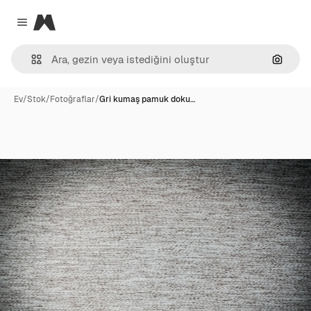
Magnific
Close menu
Görünt
Ev
/
Stok
/
Fotoğraflar
/
Gri kumaş pamuk doku…