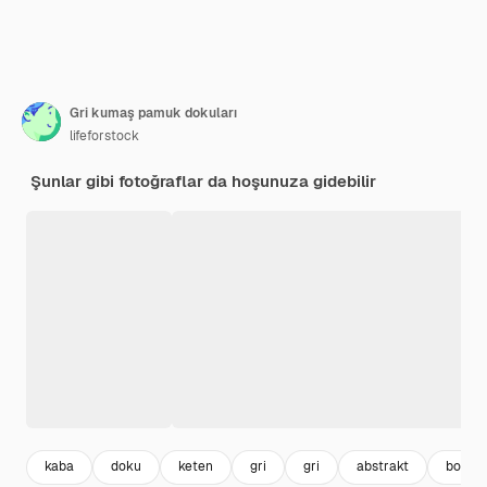
Gri kumaş pamuk dokuları
lifeforstock
Şunlar gibi fotoğraflar da hoşunuza gidebilir
kaba
doku
keten
gri
gri
abstrakt
boş