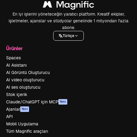
En iyi işlerini yöneteceğin yaratıcı platform. Kreatif ekipler,
işletmeler, ajanslar ve stüdyolar genelinde 1 milyondan fazla
abone.
Türkçe
Ürünler
Spaces
AI Asistanı
AI Görüntü Oluşturucu
AI video oluşturucu
AI ses oluşturucu
Stok içerik
Claude/ChatGPT için MCP
Yeni
Ajanlar
Yeni
API
Mobil Uygulama
Tüm Magnific araçları