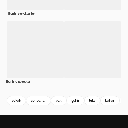
İlgili vektörler
İlgili videolar
Premium
Premium
AI tarafından oluşturuldu
Premium
Premium
AI tarafınd
sokak
sonbahar
bak
şehir
lüks
bahar
gü