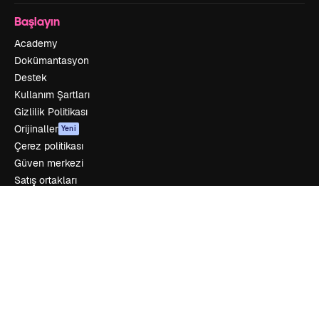
Başlayın
Academy
Dokümantasyon
Destek
Kullanım Şartları
Gizlilik Politikası
Orijinaller
Yeni
Çerez politikası
Güven merkezi
Satış ortakları
Kurumsal
Şirket
Fiyatlandırma
Hakkımızda
Reviews
Kariyer