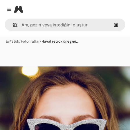
Magnific
Close menu
Görünt
Ev
/
Stok
/
Fotoğraflar
/
Haval retro güneş gö…