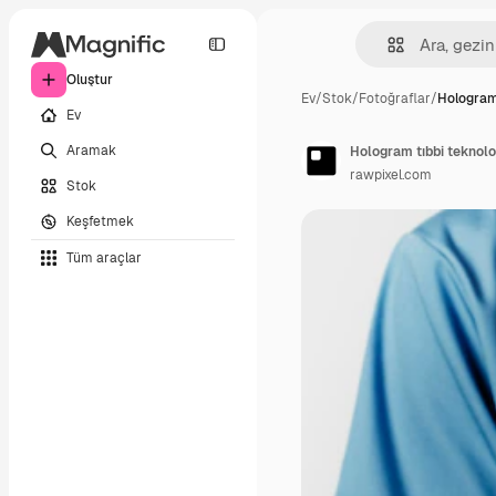
Oluştur
Ev
/
Stok
/
Fotoğraflar
/
Hologram
Ev
Aramak
Hologram tıbbi teknoloj
rawpixel.com
Stok
Keşfetmek
Tüm araçlar