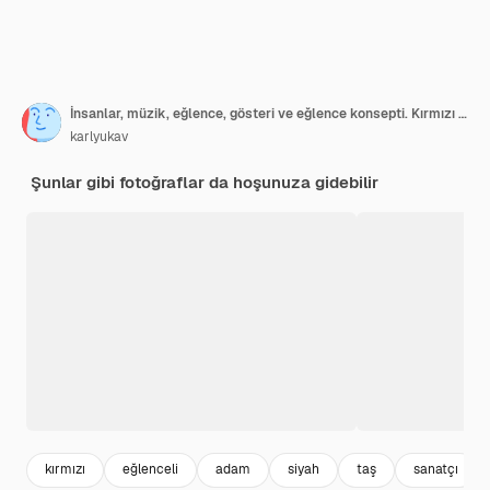
İnsanlar, müzik, eğlence, gösteri ve eğlence konsepti. Kırmızı yuvarlak şapka ve moda gölgelikler giyen mikrofonda şarkı söyleyen duygusal yakışıklı şık kızıl saçlı pop sanatçısı
karlyukav
Şunlar gibi fotoğraflar da hoşunuza gidebilir
kırmızı
eğlenceli
adam
siyah
taş
sanatçı