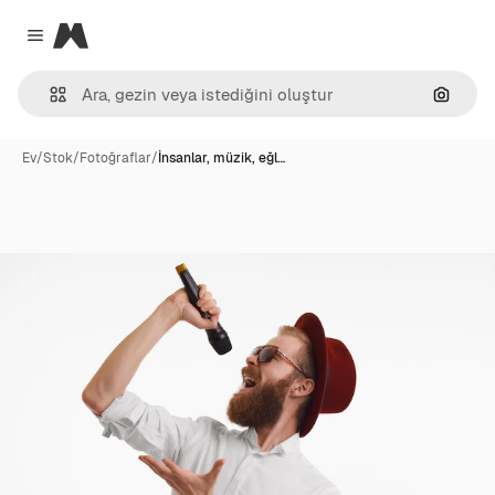
Magnific
Close menu
Görünt
Ev
/
Stok
/
Fotoğraflar
/
İnsanlar, müzik, eğl…