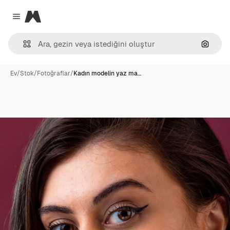
Magnific
Close menu
Görünt
Ev
/
Stok
/
Fotoğraflar
/
Kadın modelin yaz ma…