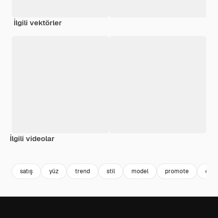
İlgili vektörler
İlgili videolar
Premium
Premium
AI tarafından oluşturuldu
Premium
Premium
AI tarafınd
satış
yüz
trend
stil
model
promote
erke