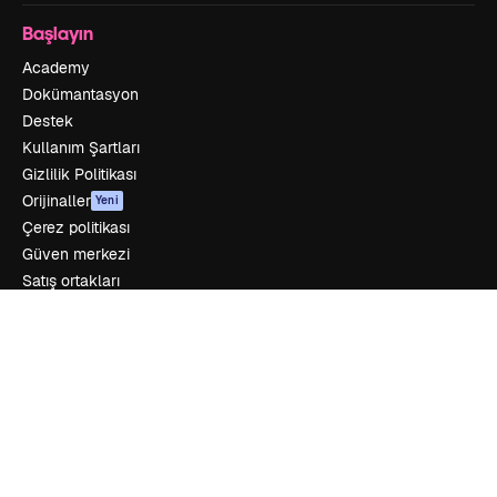
Başlayın
Academy
Dokümantasyon
Destek
Kullanım Şartları
Gizlilik Politikası
Orijinaller
Yeni
Çerez politikası
Güven merkezi
Satış ortakları
Kurumsal
Şirket
Fiyatlandırma
Hakkımızda
Reviews
Kariyer