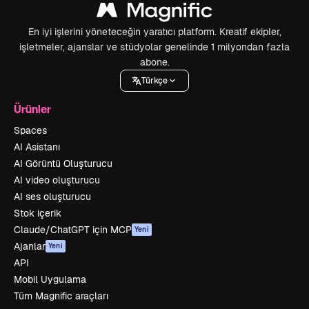
En iyi işlerini yöneteceğin yaratıcı platform. Kreatif ekipler,
işletmeler, ajanslar ve stüdyolar genelinde 1 milyondan fazla
abone.
Türkçe
Ürünler
Spaces
AI Asistanı
AI Görüntü Oluşturucu
AI video oluşturucu
AI ses oluşturucu
Stok içerik
Claude/ChatGPT için MCP
Yeni
Ajanlar
Yeni
API
Mobil Uygulama
Tüm Magnific araçları