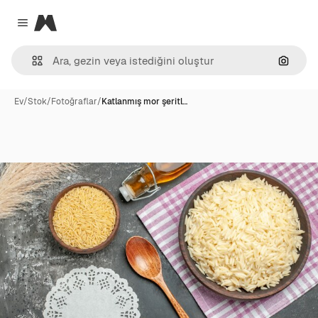
Magnific
Close menu
Görünt
Ev
/
Stok
/
Fotoğraflar
/
Katlanmış mor şeritl…