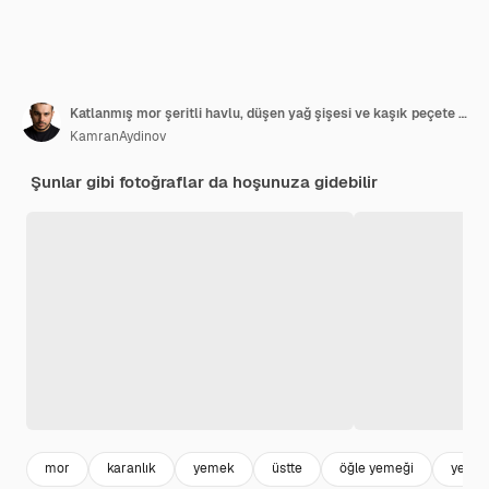
Katlanmış mor şeritli havlu, düşen yağ şişesi ve kaşık peçete üzerinde pişmemiş ve haşlanmış beyaz pirincin üstten görünümü
KamranAydinov
Şunlar gibi fotoğraflar da hoşunuza gidebilir
mor
karanlık
yemek
üstte
öğle yemeği
yeme