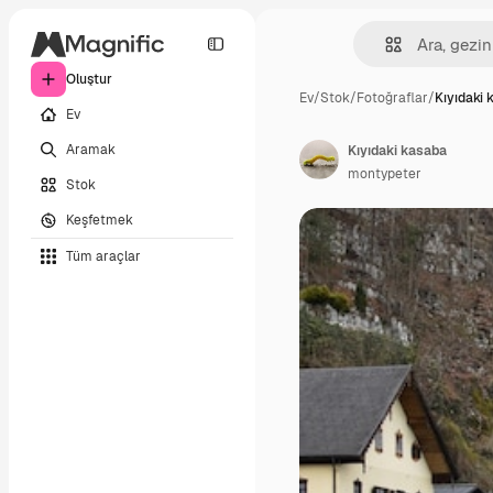
Oluştur
Ev
/
Stok
/
Fotoğraflar
/
Kıyıdaki 
Ev
Aramak
Kıyıdaki kasaba
montypeter
Stok
Keşfetmek
Tüm araçlar