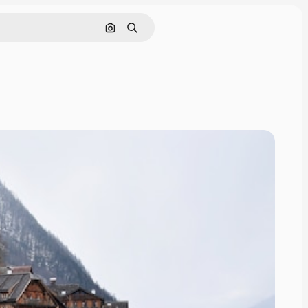
Görüntüyle ara
Aramak