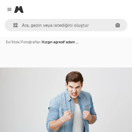
Magnific
Close menu
Görünt
Ev
/
Stok
/
Fotoğraflar
/
Kızgın agresif adam …