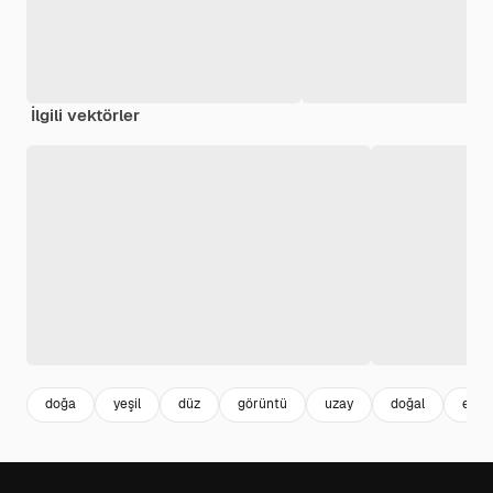
İlgili vektörler
doğa
yeşil
düz
görüntü
uzay
doğal
ekolo