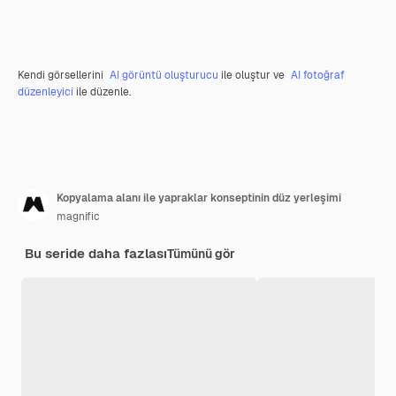
Kendi görsellerini
AI görüntü oluşturucu
ile oluştur ve
AI fotoğraf
düzenleyici
ile düzenle.
Kopyalama alanı ile yapraklar konseptinin düz yerleşimi
magnific
Bu seride daha fazlası
Tümünü gör