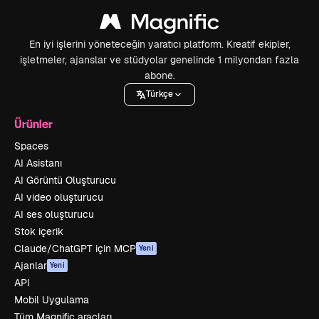
En iyi işlerini yöneteceğin yaratıcı platform. Kreatif ekipler,
işletmeler, ajanslar ve stüdyolar genelinde 1 milyondan fazla
abone.
Türkçe
Ürünler
Spaces
AI Asistanı
AI Görüntü Oluşturucu
AI video oluşturucu
AI ses oluşturucu
Stok içerik
Claude/ChatGPT için MCP
Yeni
Ajanlar
Yeni
API
Mobil Uygulama
Tüm Magnific araçları