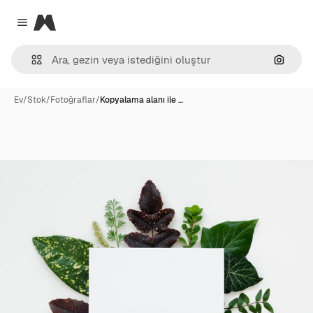
Magnific
Close menu
Görünt
Ev
/
Stok
/
Fotoğraflar
/
Kopyalama alanı ile …