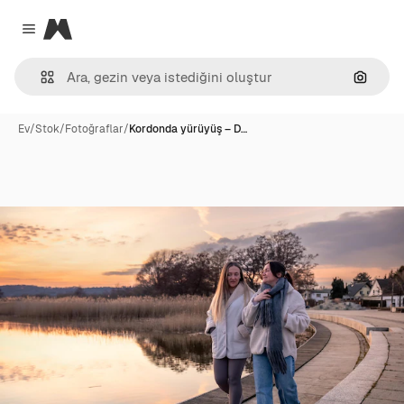
Magnific
Close menu
Görünt
Ev
/
Stok
/
Fotoğraflar
/
Kordonda yürüyüş – D…