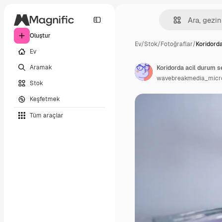
Oluştur
Ev
/
Stok
/
Fotoğraflar
/
Koridord
Ev
Aramak
Koridorda acil durum s
wavebreakmedia_micr
Stok
Keşfetmek
Tüm araçlar