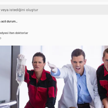
a acil durum…
edyesi iten doktorlar
o