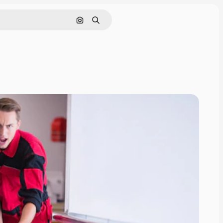
Görüntüyle ara
Aramak