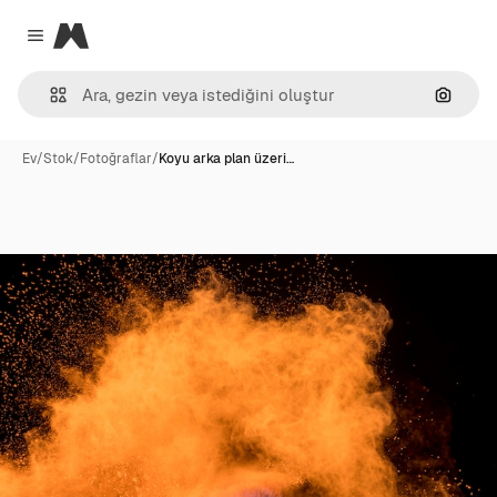
Magnific
Close menu
Görünt
Ev
/
Stok
/
Fotoğraflar
/
Koyu arka plan üzeri…