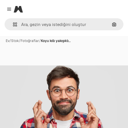
Magnific
Close menu
Görünt
Ev
/
Stok
/
Fotoğraflar
/
Koyu kıllı yakışıklı…