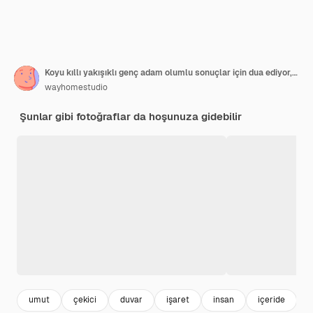
Koyu kıllı yakışıklı genç adam olumlu sonuçlar için dua ediyor, iki elini de parmaklarını çaprazlayarak kaldırıyor
wayhomestudio
Şunlar gibi fotoğraflar da hoşunuza gidebilir
umut
çekici
duvar
işaret
insan
içeride