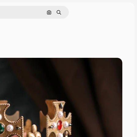
Görüntüyle ara
Aramak