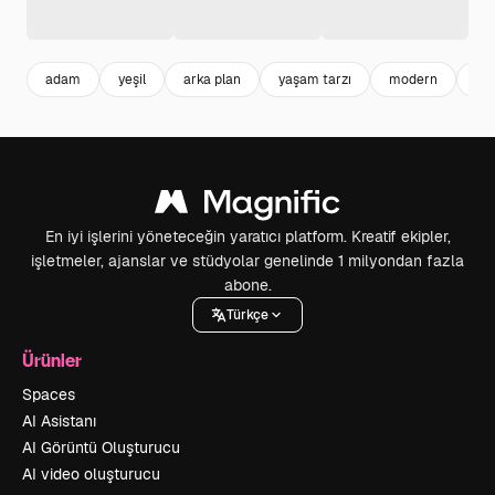
adam
yeşil
arka plan
yaşam tarzı
modern
ha
En iyi işlerini yöneteceğin yaratıcı platform. Kreatif ekipler,
işletmeler, ajanslar ve stüdyolar genelinde 1 milyondan fazla
abone.
Türkçe
Ürünler
Spaces
AI Asistanı
AI Görüntü Oluşturucu
AI video oluşturucu