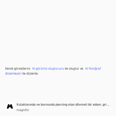
Kendi görsellerini
AI görüntü oluşturucu
ile oluştur ve
AI fotoğraf
düzenleyici
ile düzenle.
Kulaklarında ve burnunda piercing olan dövmeli bir adam, gri arka planda kuru bitkinin arkasında duruyor
magnific