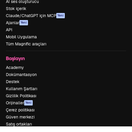
AI ses oluşturucu
Stok içerik
Claude/ChatGPT için MCP
Yeni
Ajanlar
Yeni
API
Mobil Uygulama
Tüm Magnific araçları
Başlayın
Academy
Dokümantasyon
Destek
Kullanım Şartları
Gizlilik Politikası
Orijinaller
Yeni
Çerez politikası
Güven merkezi
Satış ortakları
Kurumsal