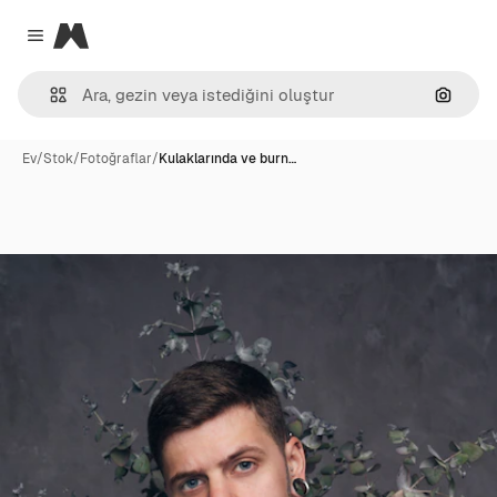
Magnific
Close menu
Görünt
Ev
/
Stok
/
Fotoğraflar
/
Kulaklarında ve burn…