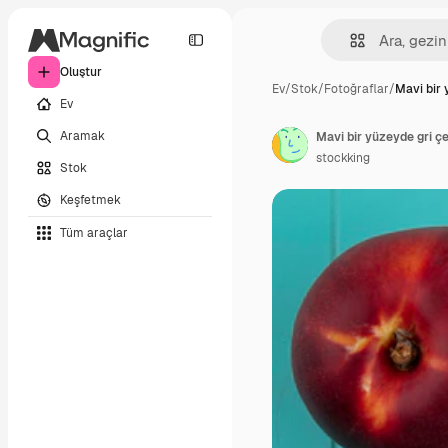
Oluştur
Ev
/
Stok
/
Fotoğraflar
/
Mavi bir 
Ev
Aramak
Mavi bir yüzeyde gri ç
stockking
Stok
Keşfetmek
Tüm araçlar