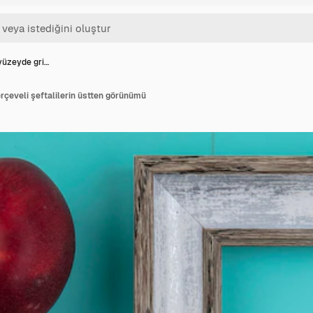
yüzeyde gri…
erçeveli şeftalilerin üstten görünümü