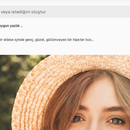
ygun yazlık …
Modaya uygun yazlık bir elbise içinde genç, güzel, gülümseyen bir hipster kızın portresi