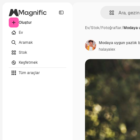
Oluştur
Ev
/
Stok
/
Fotoğraflar
/
Modaya u
Ev
Aramak
halayalex
Stok
Keşfetmek
Tüm araçlar