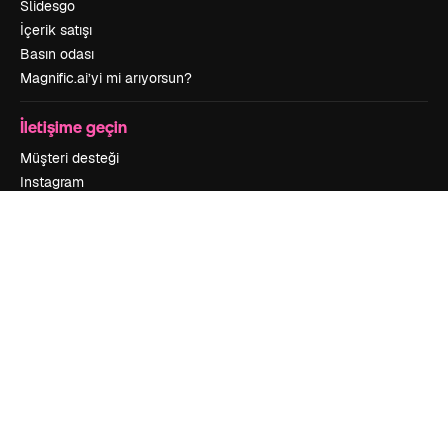
Slidesgo
İçerik satışı
Basın odası
Magnific.ai’yi mi arıyorsun?
İletişime geçin
Müşteri desteği
Instagram
YouTube
LinkedIn
TikTok
Discord
X
Reddit
Copyright © 2010-
2026
Freepik Company S.L.U.
Her hakkı saklıdır
.