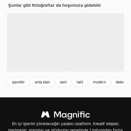
Şunlar gibi fotoğraflar da hoşunuza gidebilir
işarettir
arka plan
yeni
tatil
modern
dekorasy
En iyi işlerini yöneteceğin yaratıcı platform. Kreatif ekipler,
işletmeler, ajanslar ve stüdyolar genelinde 1 milyondan fazla