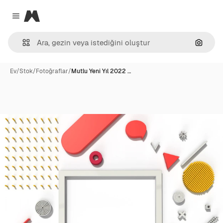
Magnific
Close menu
Görünt
Ev
/
Stok
/
Fotoğraflar
/
Mutlu Yeni Yıl 2022 …