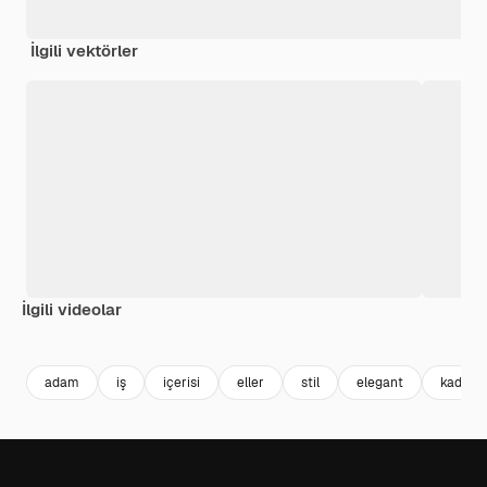
İlgili vektörler
İlgili videolar
Premium
Premium
AI tarafından oluşturuldu
Premium
Premium
adam
iş
içerisi
eller
stil
elegant
kadın