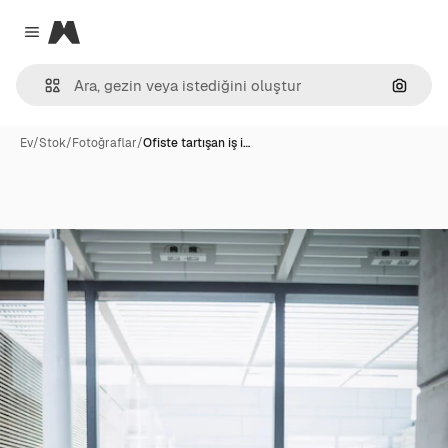
Magnific
Close menu
Görünt
Ev
/
Stok
/
Fotoğraflar
/
Ofiste tartışan iş i…