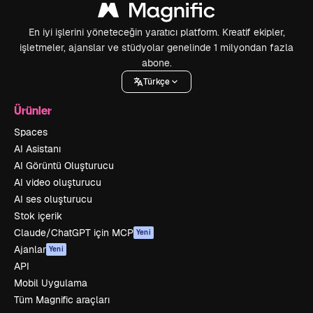
En iyi işlerini yöneteceğin yaratıcı platform. Kreatif ekipler,
işletmeler, ajanslar ve stüdyolar genelinde 1 milyondan fazla
abone.
Türkçe
Ürünler
Spaces
AI Asistanı
AI Görüntü Oluşturucu
AI video oluşturucu
AI ses oluşturucu
Stok içerik
Claude/ChatGPT için MCP
Yeni
Ajanlar
Yeni
API
Mobil Uygulama
Tüm Magnific araçları