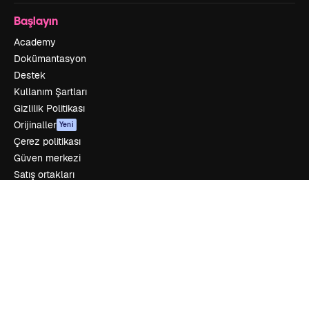
Başlayın
Academy
Dokümantasyon
Destek
Kullanım Şartları
Gizlilik Politikası
Orijinaller
Yeni
Çerez politikası
Güven merkezi
Satış ortakları
Kurumsal
Şirket
Fiyatlandırma
Hakkımızda
Reviews
Kariyer