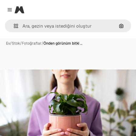
Magnific
Close menu
Görünt
Ev
/
Stok
/
Fotoğraflar
/
Önden görünüm bitki …