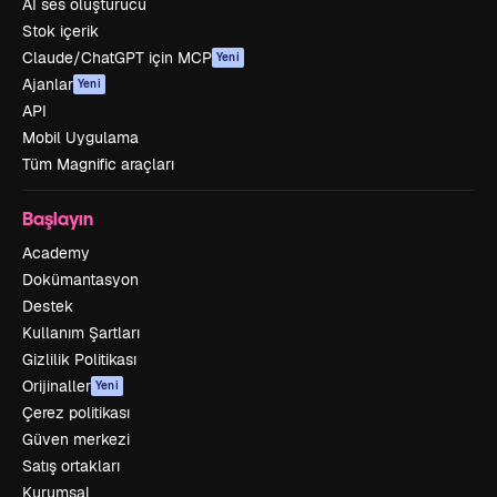
AI ses oluşturucu
Stok içerik
Claude/ChatGPT için MCP
Yeni
Ajanlar
Yeni
API
Mobil Uygulama
Tüm Magnific araçları
Başlayın
Academy
Dokümantasyon
Destek
Kullanım Şartları
Gizlilik Politikası
Orijinaller
Yeni
Çerez politikası
Güven merkezi
Satış ortakları
Kurumsal