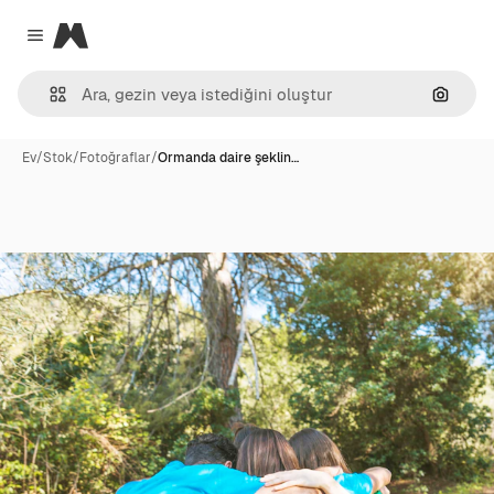
Magnific
Close menu
Görünt
Ev
/
Stok
/
Fotoğraflar
/
Ormanda daire şeklin…