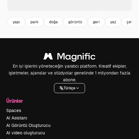
yapı
park
doğa
görüntü
geri
yaz
çevre
En iyi işlerini yöneteceğin yaratıcı platform. Kreatif ekipler,
işletmeler, ajanslar ve stüdyolar genelinde 1 milyondan fazla
abone.
Türkçe
Ürünler
Spaces
AI Asistanı
AI Görüntü Oluşturucu
AI video oluşturucu