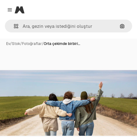
Magnific
Close menu
Görünt
Ev
/
Stok
/
Fotoğraflar
/
Orta çekimde birbiri…