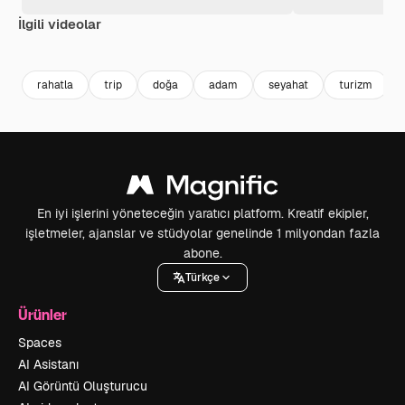
İlgili videolar
Premium
Premium
rahatla
trip
doğa
adam
seyahat
turizm
En iyi işlerini yöneteceğin yaratıcı platform. Kreatif ekipler,
işletmeler, ajanslar ve stüdyolar genelinde 1 milyondan fazla
abone.
Türkçe
Ürünler
Spaces
AI Asistanı
AI Görüntü Oluşturucu