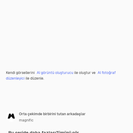
Kendi görsellerini
AI görüntü oluşturucu
ile oluştur ve
AI fotoğraf
düzenleyici
ile düzenle.
Orta çekimde birbirini tutan arkadaşlar
magnific
Bu seride daha fazlası
Tümünü gör