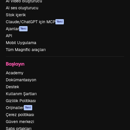
AI video oluşturucu
AI ses oluşturucu
Stok içerik
Claude/ChatGPT için MCP
Yeni
Ajanlar
Yeni
API
Mobil Uygulama
Tüm Magnific araçları
Başlayın
Academy
Dokümantasyon
Destek
Kullanım Şartları
Gizlilik Politikası
Orijinaller
Yeni
Çerez politikası
Güven merkezi
Satış ortakları