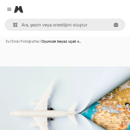
Magnific
Close menu
Görünt
Ev
/
Stok
/
Fotoğraflar
/
Oyuncak beyaz uçak v…