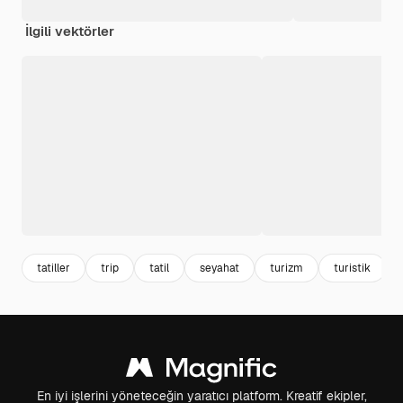
İlgili vektörler
tatiller
trip
tatil
seyahat
turizm
turistik
En iyi işlerini yöneteceğin yaratıcı platform. Kreatif ekipler,