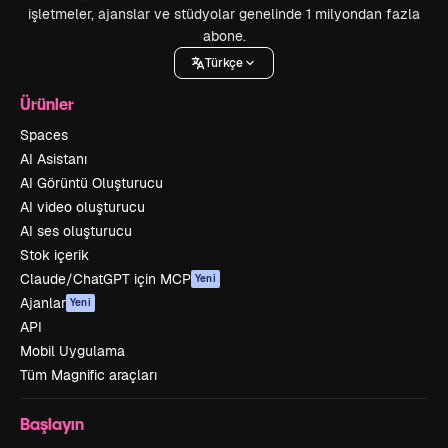
işletmeler, ajanslar ve stüdyolar genelinde 1 milyondan fazla
abone.
Türkçe
Ürünler
Spaces
AI Asistanı
AI Görüntü Oluşturucu
AI video oluşturucu
AI ses oluşturucu
Stok içerik
Claude/ChatGPT için MCP
Yeni
Ajanlar
Yeni
API
Mobil Uygulama
Tüm Magnific araçları
Başlayın