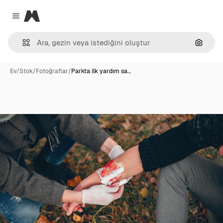
Magnific
Close menu
Görünt
Ev
/
Stok
/
Fotoğraflar
/
Parkta ilk yardım sa…