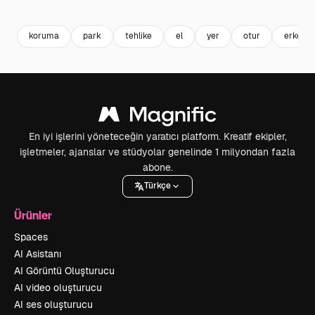
Premium
Premium
Premium
Premium
koruma
park
tehlike
el
yer
otur
erkek
En iyi işlerini yöneteceğin yaratıcı platform. Kreatif ekipler,
işletmeler, ajanslar ve stüdyolar genelinde 1 milyondan fazla
abone.
Türkçe
Ürünler
Spaces
AI Asistanı
AI Görüntü Oluşturucu
AI video oluşturucu
AI ses oluşturucu