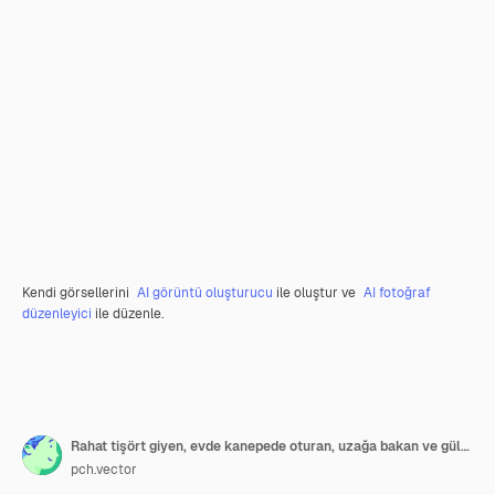
Kendi görsellerini
AI görüntü oluşturucu
ile oluştur ve
AI fotoğraf
düzenleyici
ile düzenle.
Rahat tişört giyen, evde kanepede oturan, uzağa bakan ve gülümseyen neşeli çekici kıvırcık saçlı genç adam. Dikey çekim. Erkek portresi konsepti
pch.vector