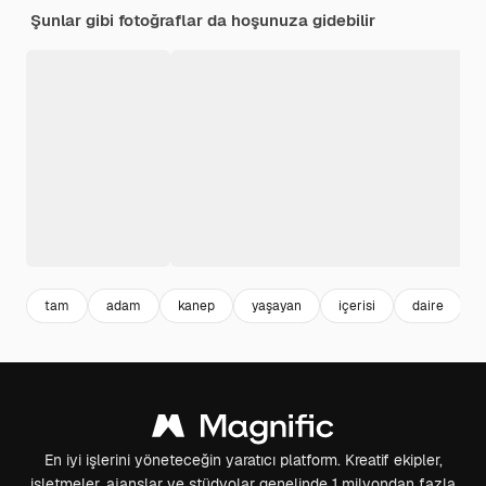
Şunlar gibi fotoğraflar da hoşunuza gidebilir
tam
adam
kanep
yaşayan
içerisi
daire
En iyi işlerini yöneteceğin yaratıcı platform. Kreatif ekipler,
işletmeler, ajanslar ve stüdyolar genelinde 1 milyondan fazla