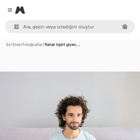
Magnific
Close menu
Görünt
Ev
/
Stok
/
Fotoğraflar
/
Rahat tişört giyen, …