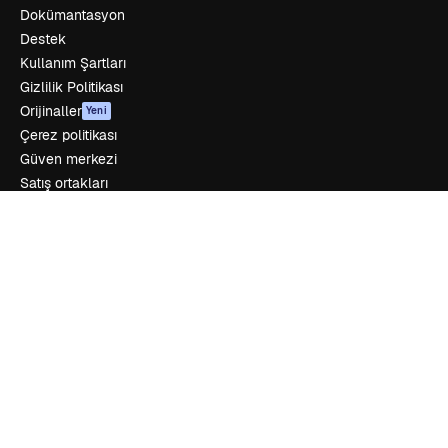
Dokümantasyon
Destek
Kullanım Şartları
Gizlilik Politikası
Orijinaller
Yeni
Çerez politikası
Güven merkezi
Satış ortakları
Kurumsal
Şirket
Fiyatlandırma
Hakkımızda
Reviews
Kariyer
Arama trendleri
Blog
Olaylar