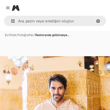
Magnific
Close menu
Görünt
Ev
/
Stok
/
Fotoğraflar
/
Restoranda gülümseye…