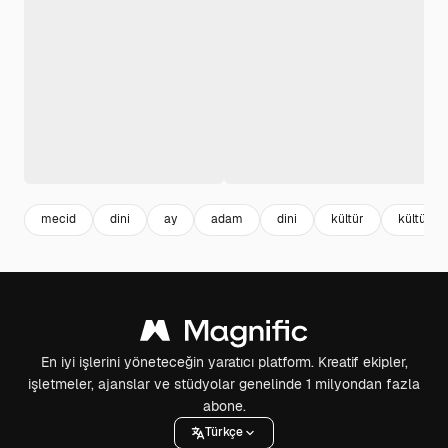
mecid
dini
ay
adam
dini
kültür
kültürel
En iyi işlerini yöneteceğin yaratıcı platform. Kreatif ekipler,
işletmeler, ajanslar ve stüdyolar genelinde 1 milyondan fazla
abone.
Türkçe